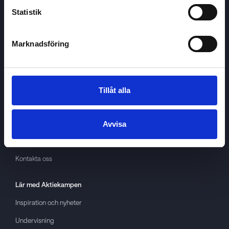
Statistik
Marknadsföring
Aktiekampen
Om
Aktiekampen
Integritetspolicy
Tillåt alla
About cookies
Villkor
Avvisa
GDPR
Kontakta oss
Lär med
Aktiekampen
Inspiration och nyheter
Undervisning