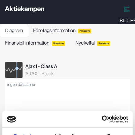
BICO-
Diagram
Företagsinformation
Premium
Finansiell information
Nyckeltal
Premium
Premium
Ajax I - Class A
AJAX
-
Stock
ingen data ännu