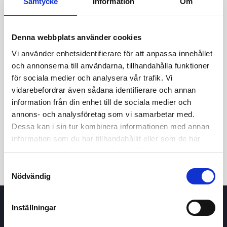
Samtycke
Information
Om
Denna webbplats använder cookies
Vi använder enhetsidentifierare för att anpassa innehållet
och annonserna till användarna, tillhandahålla funktioner
för sociala medier och analysera vår trafik. Vi
vidarebefordrar även sådana identifierare och annan
24t
7d
1m
3m
1å
5å
information från din enhet till de sociala medier och
annons- och analysföretag som vi samarbetar med.
Dessa kan i sin tur kombinera informationen med annan
Köp / Sälj
information som du har tillhandahållit eller som de har
samlat in när du har använt deras tjänster.
Samtyckesval
Nödvändig
Inställningar