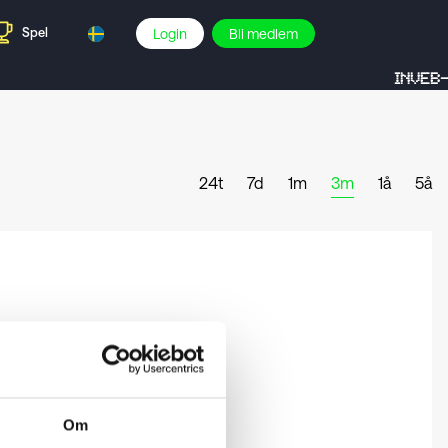
Spel
Login
Bli medlem
INVEB-S
24t
7d
1m
3m
1å
5å
Om