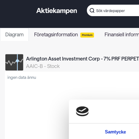
Diagram
Företagsinformation
Finansiell infor
Premium
Arlington Asset Investment Corp - 7% PRF PERPET
AAIC-B
-
Stock
ingen data ännu
Samtycke