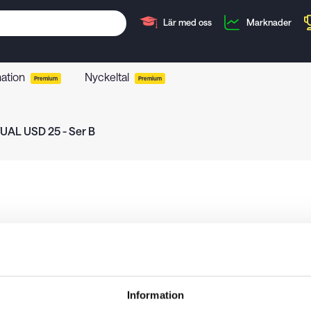
Lär med oss
Marknader
mation
Nyckeltal
Premium
Premium
UAL USD 25 - Ser B
Information