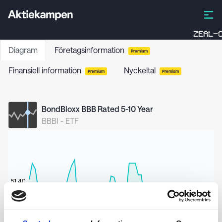
ZEAL-C
Diagram
Företagsinformation
Premium
Finansiell information
Nyckeltal
Premium
Premium
BondBloxx BBB Rated 5-10 Year
BBBI
-
ETF
51,40
51,20