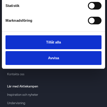
Statistik
Marknadsföring
Aktiekampen
Om
Aktiekampen
Integritetspolicy
Tillåt alla
About cookies
Villkor
Avvisa
GDPR
Kontakta oss
Lär med
Aktiekampen
Inspiration och nyheter
Undervisning