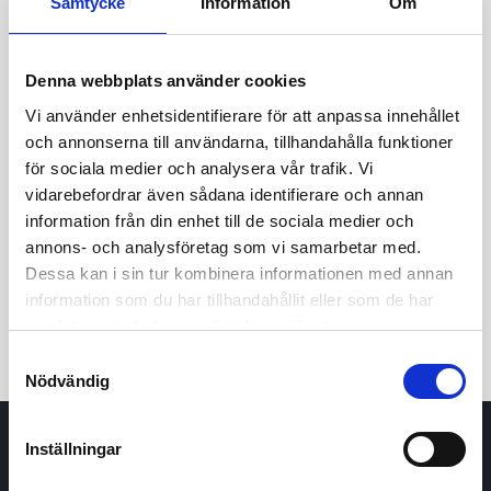
Samtycke
Information
Om
51,00
50,80
Denna webbplats använder cookies
Vi använder enhetsidentifierare för att anpassa innehållet
50,60
och annonserna till användarna, tillhandahålla funktioner
för sociala medier och analysera vår trafik. Vi
7 maj 2026
23 juni 2026
5 augusti 2026
vidarebefordrar även sådana identifierare och annan
24t
7d
1m
3m
1å
5å
information från din enhet till de sociala medier och
annons- och analysföretag som vi samarbetar med.
Dessa kan i sin tur kombinera informationen med annan
Köp / Sälj
information som du har tillhandahållit eller som de har
samlat in när du har använt deras tjänster.
Samtyckesval
Nödvändig
Inställningar