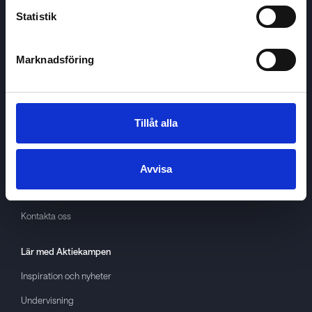
Statistik
Marknadsföring
Aktiekampen
Om
Aktiekampen
Integritetspolicy
Tillåt alla
About cookies
Villkor
Avvisa
GDPR
Kontakta oss
Lär med
Aktiekampen
Inspiration och nyheter
Undervisning