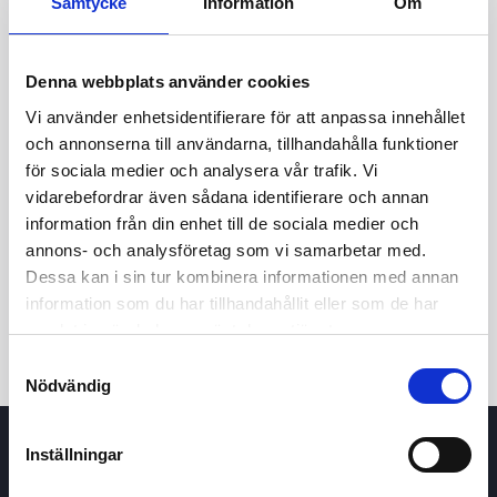
Samtycke
Information
Om
24,80
24,70
Denna webbplats använder cookies
Vi använder enhetsidentifierare för att anpassa innehållet
24,60
och annonserna till användarna, tillhandahålla funktioner
för sociala medier och analysera vår trafik. Vi
6 maj 2026
22 juni 2026
5 augusti 2026
vidarebefordrar även sådana identifierare och annan
24t
7d
1m
3m
1å
5å
information från din enhet till de sociala medier och
annons- och analysföretag som vi samarbetar med.
Dessa kan i sin tur kombinera informationen med annan
Köp / Sälj
information som du har tillhandahållit eller som de har
samlat in när du har använt deras tjänster.
Samtyckesval
Nödvändig
Inställningar