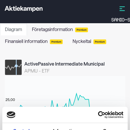
SANIO-S
Diagram
Företagsinformation
Premium
Finansiell information
Nyckeltal
Premium
Premium
ActivePassive Intermediate Municipal
APMU
-
ETF
25,00
24,90