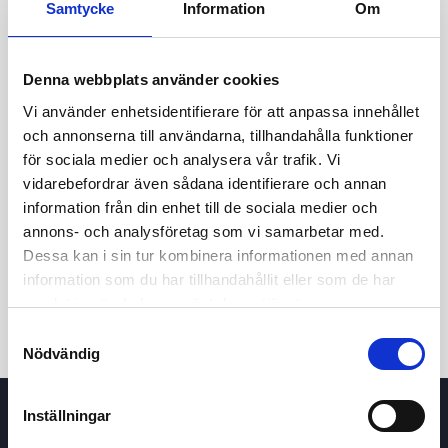
Samtycke
Information
Om
58,0
Denna webbplats använder cookies
57,0
Vi använder enhetsidentifierare för att anpassa innehållet
och annonserna till användarna, tillhandahålla funktioner
för sociala medier och analysera vår trafik. Vi
7 maj 2026
23 juni 2026
6 augusti 2026
vidarebefordrar även sådana identifierare och annan
information från din enhet till de sociala medier och
24t
7d
1m
3m
1å
5å
annons- och analysföretag som vi samarbetar med.
Dessa kan i sin tur kombinera informationen med annan
Köp / Sälj
information som du har tillhandahållit eller som de har
samlat in när du har använt deras tjänster.
Samtyckesval
Nödvändig
Inställningar