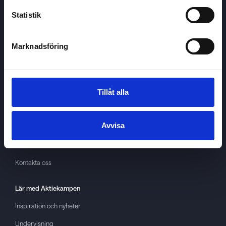
Statistik
Marknadsföring
Aktiekampen
Om
Aktiekampen
Integritetspolicy
Tillåt alla
About cookies
Avvisa
Villkor
GDPR
Kontakta oss
Lär med
Aktiekampen
Inspiration och nyheter
Undervisning