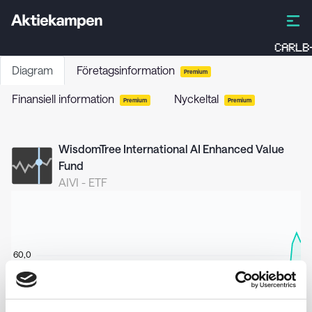
CARLB
Diagram
Företagsinformation
Premium
Finansiell information
Nyckeltal
Premium
Premium
WisdomTree International AI Enhanced Value
Fund
AIVI
-
ETF
60,0
59,0