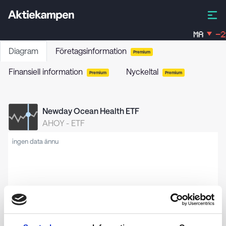
MA
-2,
Diagram
Företagsinformation
Premium
Finansiell information
Nyckeltal
Premium
Premium
Newday Ocean Health ETF
AHOY
-
ETF
ingen data ännu