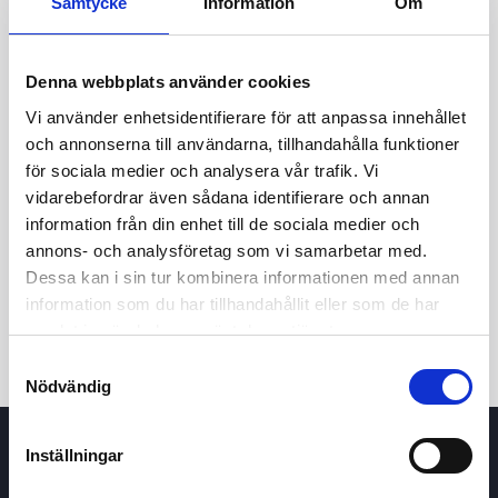
Samtycke
Information
Om
Denna webbplats använder cookies
Vi använder enhetsidentifierare för att anpassa innehållet
och annonserna till användarna, tillhandahålla funktioner
för sociala medier och analysera vår trafik. Vi
vidarebefordrar även sådana identifierare och annan
24t
7d
1m
3m
1å
5å
information från din enhet till de sociala medier och
annons- och analysföretag som vi samarbetar med.
Dessa kan i sin tur kombinera informationen med annan
Köp / Sälj
information som du har tillhandahållit eller som de har
samlat in när du har använt deras tjänster.
Samtyckesval
Nödvändig
Inställningar