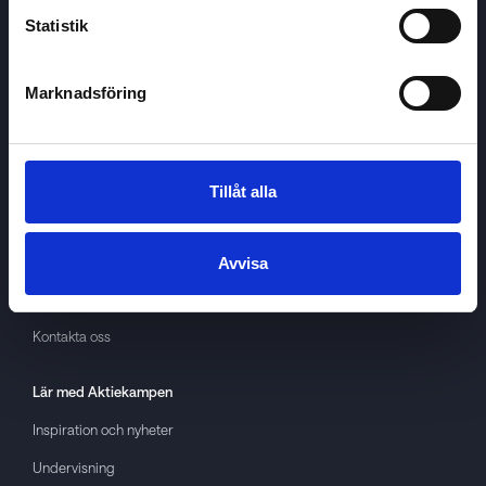
Statistik
Marknadsföring
Aktiekampen
Om
Aktiekampen
Integritetspolicy
Tillåt alla
About cookies
Villkor
Avvisa
GDPR
Kontakta oss
Lär med
Aktiekampen
Inspiration och nyheter
Undervisning