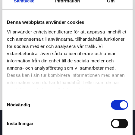
Samtycke
Information
Om
Denna webbplats använder cookies
Vi använder enhetsidentifierare för att anpassa innehållet
och annonserna till användarna, tillhandahålla funktioner
för sociala medier och analysera vår trafik. Vi
vidarebefordrar även sådana identifierare och annan
24t
7d
1m
3m
1å
5å
information från din enhet till de sociala medier och
annons- och analysföretag som vi samarbetar med.
Dessa kan i sin tur kombinera informationen med annan
Köp / Sälj
information som du har tillhandahållit eller som de har
samlat in när du har använt deras tjänster.
Samtyckesval
Nödvändig
Inställningar