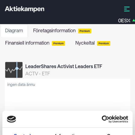
OESX
Diagram
Företagsinformation
Premium
Finansiell information
Nyckeltal
Premium
Premium
LeaderShares Activist Leaders ETF
ACTV
-
ETF
ingen data ännu