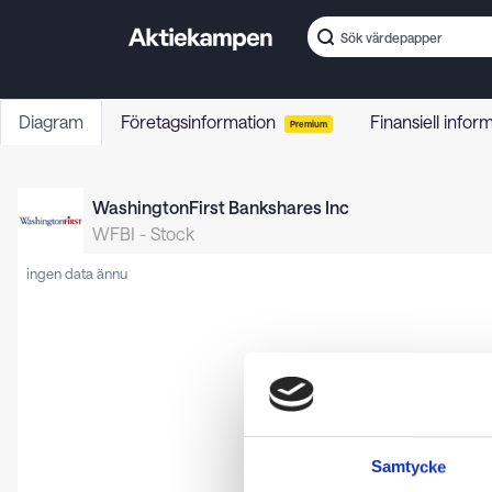
Diagram
Företagsinformation
Finansiell infor
Premium
WashingtonFirst Bankshares Inc
WFBI
-
Stock
ingen data ännu
Samtycke