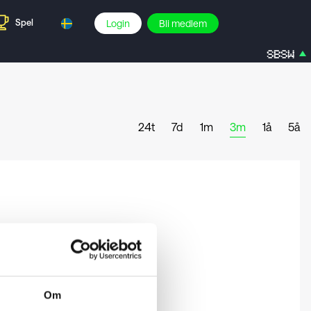
Spel
Login
Bli medlem
SBSW
7
24t
7d
1m
3m
1å
5å
Om