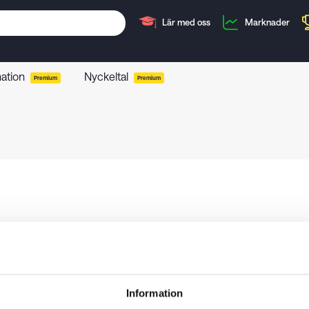
Lär med oss
Marknader
mation
Nyckeltal
Premium
Premium
Information