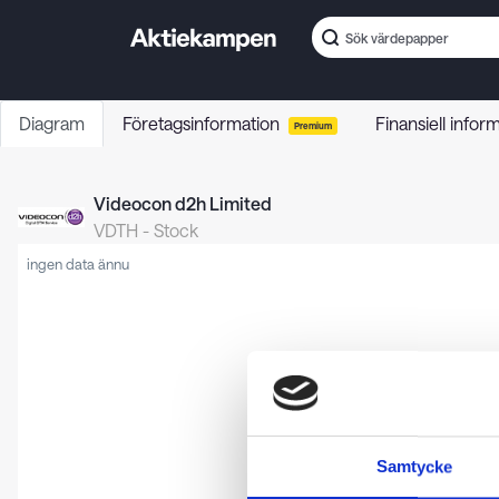
Diagram
Företagsinformation
Finansiell infor
Premium
Videocon d2h Limited
VDTH
-
Stock
ingen data ännu
Samtycke