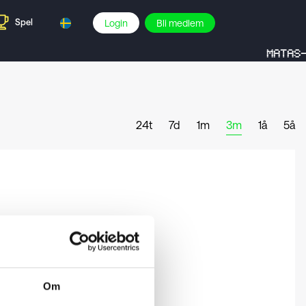
Spel
Login
Bli medlem
MATAS-
24t
7d
1m
3m
1å
5å
Om