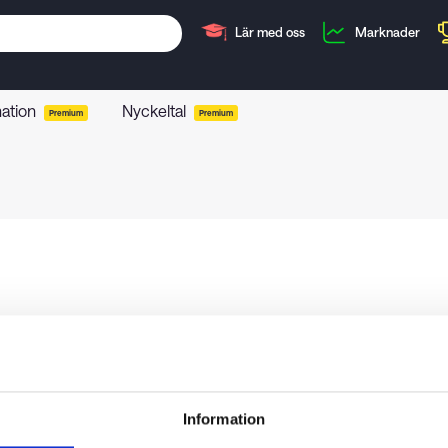
Lär med oss
Marknader
mation
Nyckeltal
Premium
Premium
Information