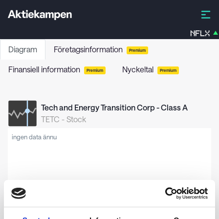
NFLX
Diagram
Företagsinformation
Premium
Finansiell information
Nyckeltal
Premium
Premium
Tech and Energy Transition Corp - Class A
TETC
-
Stock
ingen data ännu