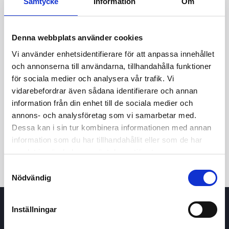
Samtycke
Information
Om
Denna webbplats använder cookies
Vi använder enhetsidentifierare för att anpassa innehållet
och annonserna till användarna, tillhandahålla funktioner
för sociala medier och analysera vår trafik. Vi
vidarebefordrar även sådana identifierare och annan
24t
7d
1m
3m
1å
5å
information från din enhet till de sociala medier och
annons- och analysföretag som vi samarbetar med.
Dessa kan i sin tur kombinera informationen med annan
Köp / Sälj
information som du har tillhandahållit eller som de har
samlat in när du har använt deras tjänster.
Samtyckesval
Nödvändig
Inställningar