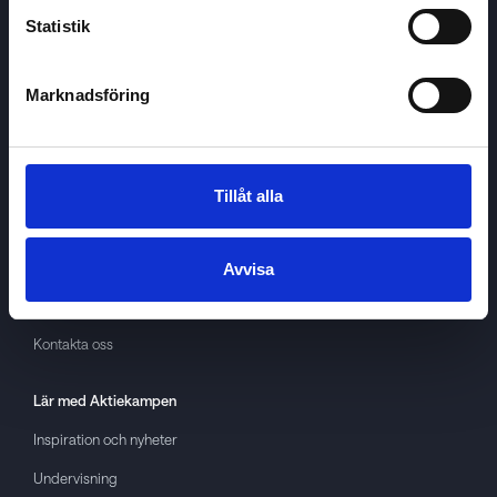
Statistik
Marknadsföring
Aktiekampen
Om
Aktiekampen
Integritetspolicy
Tillåt alla
About cookies
Villkor
Avvisa
GDPR
Kontakta oss
Lär med
Aktiekampen
Inspiration och nyheter
Undervisning