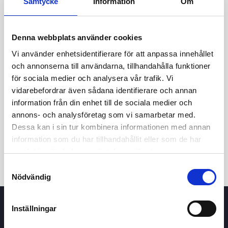
Samtycke
Information
Om
Denna webbplats använder cookies
Vi använder enhetsidentifierare för att anpassa innehållet
och annonserna till användarna, tillhandahålla funktioner
för sociala medier och analysera vår trafik. Vi
vidarebefordrar även sådana identifierare och annan
24t
7d
1m
3m
1å
5å
information från din enhet till de sociala medier och
annons- och analysföretag som vi samarbetar med.
Dessa kan i sin tur kombinera informationen med annan
Köp / Sälj
information som du har tillhandahållit eller som de har
samlat in när du har använt deras tjänster.
Samtyckesval
Nödvändig
Inställningar