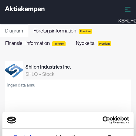
KBHL-C
Diagram
Företagsinformation
Premium
Finansiell information
Nyckeltal
Premium
Premium
Shiloh Industries Inc.
SHLO
-
Stock
ingen data ännu