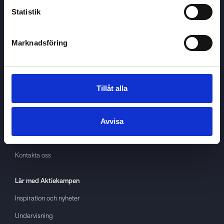
Statistik
Marknadsföring
Aktiekampen
Om
Aktiekampen
Integritetspolicy
Tillåt alla
About cookies
Villkor
Avvisa
GDPR
Kontakta oss
Lär med
Aktiekampen
Inspiration och nyheter
Undervisning