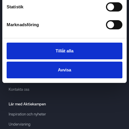
Statistik
Marknadsföring
Aktiekampen
Om
Aktiekampen
Integritetspolicy
Tillåt alla
About cookies
Villkor
Avvisa
GDPR
Kontakta oss
Lär med
Aktiekampen
Inspiration och nyheter
Undervisning