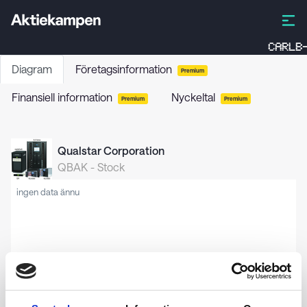
CARLB-
Diagram
Företagsinformation
Premium
Finansiell information
Nyckeltal
Premium
Premium
Qualstar Corporation
QBAK
-
Stock
ingen data ännu