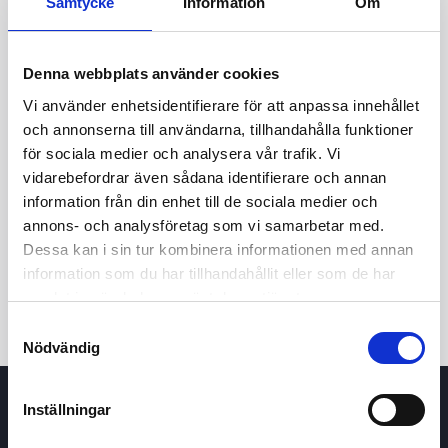
Samtycke
Information
Om
Denna webbplats använder cookies
Vi använder enhetsidentifierare för att anpassa innehållet
och annonserna till användarna, tillhandahålla funktioner
för sociala medier och analysera vår trafik. Vi
vidarebefordrar även sådana identifierare och annan
24t
7d
1m
3m
1å
5å
information från din enhet till de sociala medier och
annons- och analysföretag som vi samarbetar med.
Dessa kan i sin tur kombinera informationen med annan
Köp / Sälj
information som du har tillhandahållit eller som de har
samlat in när du har använt deras tjänster.
Samtyckesval
Nödvändig
Inställningar