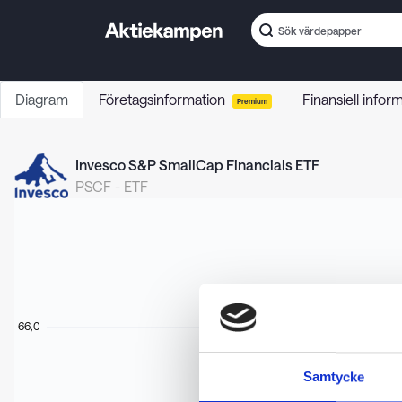
Diagram
Företagsinformation
Finansiell infor
Premium
Invesco S&P SmallCap Financials ETF
PSCF
-
ETF
66,0
Samtycke