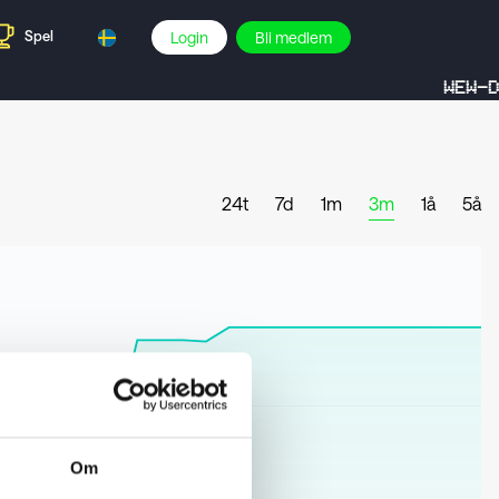
Spel
Login
Bli medlem
WEW-D
24t
7d
1m
3m
1å
5å
Om