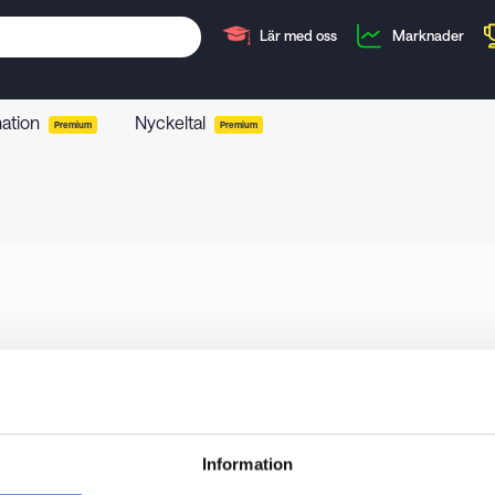
Lär med oss
Marknader
mation
Nyckeltal
Premium
Premium
Information