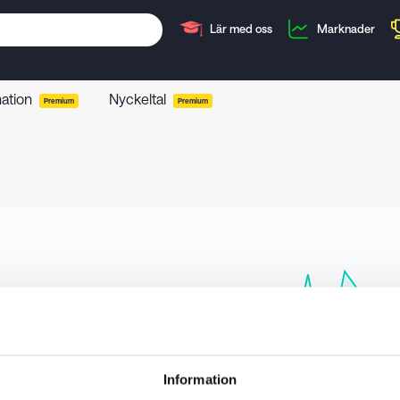
Lär med oss
Marknader
mation
Nyckeltal
Premium
Premium
Information