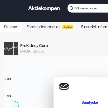
Diagram
Företagsinformation
Finansiell infor
Premium
ProKidney Corp
PROK
-
Stock
2,00
1,90
Samtycke