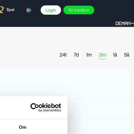
Spel
Login
Bli medlem
DEMAN-C
24t
7d
1m
3m
1å
5å
Om