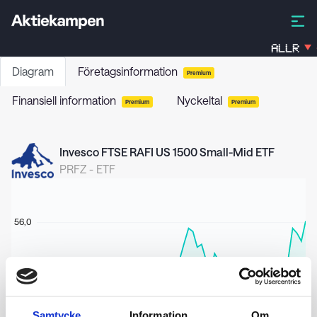
ALLR
Diagram
Företagsinformation
Premium
Finansiell information
Nyckeltal
Premium
Premium
Invesco FTSE RAFI US 1500 Small-Mid ETF
PRFZ
-
ETF
56,0
54,0
Samtycke
Information
Om