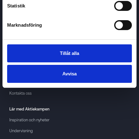
Statistik
Marknadsföring
Aktiekampen
Om
Aktiekampen
Integritetspolicy
Tillåt alla
About cookies
Villkor
Avvisa
GDPR
Kontakta oss
Lär med
Aktiekampen
Inspiration och nyheter
Undervisning