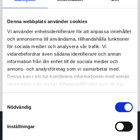
52,0
Denna webbplats använder cookies
50,0
Vi använder enhetsidentifierare för att anpassa innehållet
och annonserna till användarna, tillhandahålla funktioner
för sociala medier och analysera vår trafik. Vi
8 maj 2026
24 juni 2026
7 augusti 2026
vidarebefordrar även sådana identifierare och annan
24t
7d
1m
3m
1å
5å
information från din enhet till de sociala medier och
annons- och analysföretag som vi samarbetar med.
Dessa kan i sin tur kombinera informationen med annan
Köp / Sälj
information som du har tillhandahållit eller som de har
samlat in när du har använt deras tjänster.
Samtyckesval
Nödvändig
Inställningar