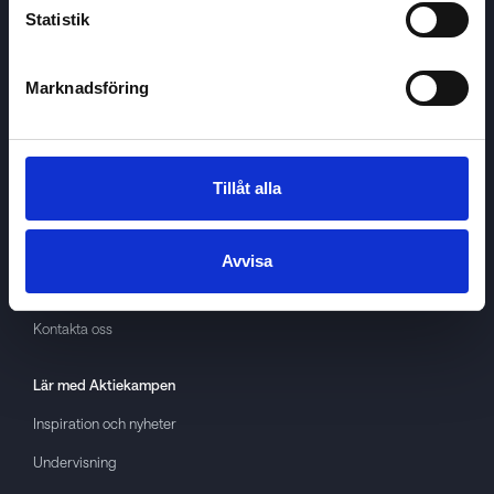
Statistik
Marknadsföring
Aktiekampen
Om
Aktiekampen
Integritetspolicy
Tillåt alla
About cookies
Villkor
Avvisa
GDPR
Kontakta oss
Lär med
Aktiekampen
Inspiration och nyheter
Undervisning