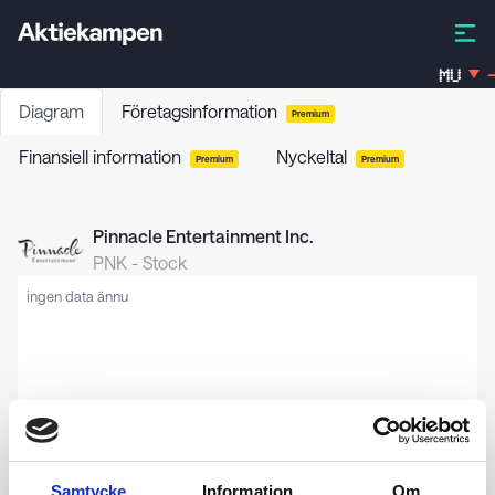
MU
-
Diagram
Företagsinformation
Premium
Finansiell information
Nyckeltal
Premium
Premium
Pinnacle Entertainment Inc.
PNK
-
Stock
ingen data ännu
Samtycke
Information
Om