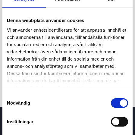
Denna webbplats använder cookies
Vi använder enhetsidentifierare för att anpassa innehållet
och annonserna till användarna, tillhandahålla funktioner
för sociala medier och analysera vår trafik. Vi
vidarebefordrar även sådana identifierare och annan
24t
7d
1m
3m
1å
5å
information från din enhet till de sociala medier och
annons- och analysföretag som vi samarbetar med.
Dessa kan i sin tur kombinera informationen med annan
Köp / Sälj
information som du har tillhandahållit eller som de har
samlat in när du har använt deras tjänster.
Samtyckesval
Nödvändig
Inställningar