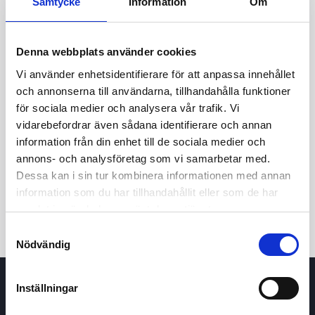
Samtycke
Information
Om
Denna webbplats använder cookies
Vi använder enhetsidentifierare för att anpassa innehållet
och annonserna till användarna, tillhandahålla funktioner
för sociala medier och analysera vår trafik. Vi
vidarebefordrar även sådana identifierare och annan
24t
7d
1m
3m
1å
5å
information från din enhet till de sociala medier och
annons- och analysföretag som vi samarbetar med.
Dessa kan i sin tur kombinera informationen med annan
Köp / Sälj
information som du har tillhandahållit eller som de har
samlat in när du har använt deras tjänster.
Samtyckesval
Nödvändig
Inställningar