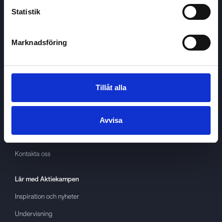
Statistik
Marknadsföring
Aktiekampen
Om
Aktiekampen
Integritetspolicy
Tillåt alla
About cookies
Villkor
Avvisa
GDPR
Kontakta oss
Lär med
Aktiekampen
Inspiration och nyheter
Undervisning