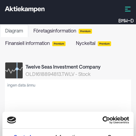
BMW-D
Diagram
Företagsinformation
Premium
Finansiell information
Nyckeltal
Premium
Premium
Twelve Seas Investment Company
OLD1618894813.TWLV
-
Stock
ingen data ännu