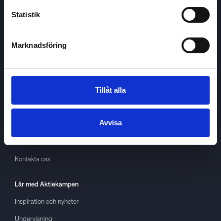
Statistik
Marknadsföring
Aktiekampen
Om
Aktiekampen
Integritetspolicy
Tillåt alla
About cookies
Avvisa
Villkor
GDPR
Kontakta oss
Lär med
Aktiekampen
Inspiration och nyheter
Undervisning