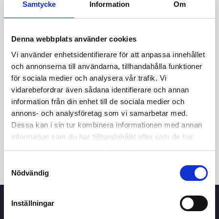
Samtycke
Information
Om
Denna webbplats använder cookies
Vi använder enhetsidentifierare för att anpassa innehållet
och annonserna till användarna, tillhandahålla funktioner
för sociala medier och analysera vår trafik. Vi
vidarebefordrar även sådana identifierare och annan
information från din enhet till de sociala medier och
24t
7d
1m
3m
1å
5å
annons- och analysföretag som vi samarbetar med.
Dessa kan i sin tur kombinera informationen med annan
Köp / Sälj
information som du har tillhandahållit eller som de har
samlat in när du har använt deras tjänster.
Samtyckesval
Nödvändig
Inställningar