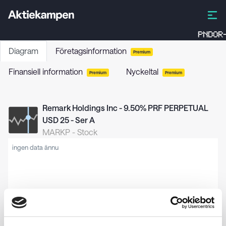
PNDOR-
Diagram
Företagsinformation
Premium
Finansiell information
Nyckeltal
Premium
Premium
Remark Holdings Inc - 9.50% PRF PERPETUAL
USD 25 - Ser A
MARKP
-
Stock
ingen data ännu