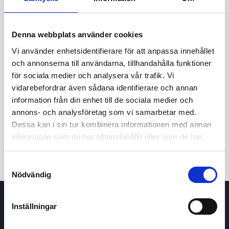
Denna webbplats använder cookies
Vi använder enhetsidentifierare för att anpassa innehållet
och annonserna till användarna, tillhandahålla funktioner
för sociala medier och analysera vår trafik. Vi
vidarebefordrar även sådana identifierare och annan
24t
7d
1m
3m
1å
5å
information från din enhet till de sociala medier och
annons- och analysföretag som vi samarbetar med.
Dessa kan i sin tur kombinera informationen med annan
Köp / Sälj
information som du har tillhandahållit eller som de har
samlat in när du har använt deras tjänster.
Samtyckesval
Nödvändig
Inställningar