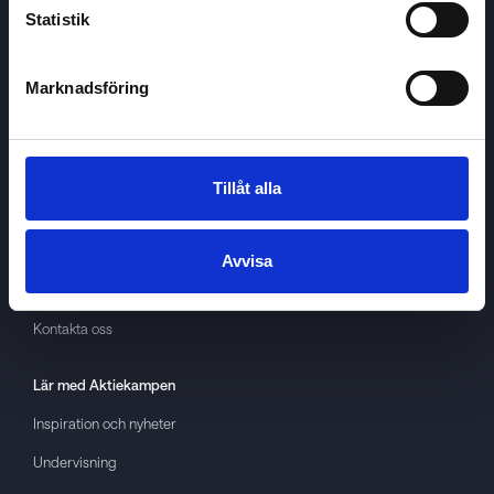
Statistik
Marknadsföring
Aktiekampen
Om
Aktiekampen
Integritetspolicy
Tillåt alla
About cookies
Villkor
Avvisa
GDPR
Kontakta oss
Lär med
Aktiekampen
Inspiration och nyheter
Undervisning