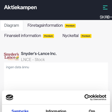
SKAB-
Diagram
Företagsinformation
Premium
Finansiell information
Nyckeltal
Premium
Premium
Snyder's-Lance Inc.
LNCE
-
Stock
ingen data ännu
Samtycke
Information
Om