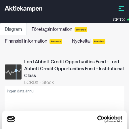
CETX
Diagram
Företagsinformation
Premium
Finansiell information
Nyckeltal
Premium
Premium
Lord Abbett Credit Opportunities Fund - Lord
Abbett Credit Opportunities Fund - Institutional
Class
LCRDX
-
Stock
ingen data ännu