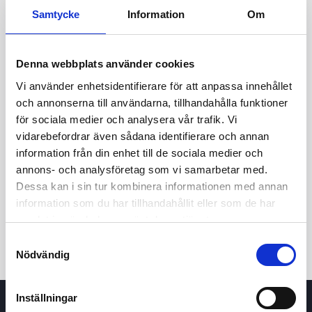
Samtycke
Information
Om
Denna webbplats använder cookies
Vi använder enhetsidentifierare för att anpassa innehållet
och annonserna till användarna, tillhandahålla funktioner
för sociala medier och analysera vår trafik. Vi
vidarebefordrar även sådana identifierare och annan
information från din enhet till de sociala medier och
24t
7d
1m
3m
1å
5å
annons- och analysföretag som vi samarbetar med.
Dessa kan i sin tur kombinera informationen med annan
information som du har tillhandahållit eller som de har
Köp / Sälj
samlat in när du har använt deras tjänster.
Samtyckesval
Nödvändig
Inställningar