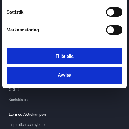
Statistik
Marknadsföring
Aktiekampen
Om
Aktiekampen
Tillåt alla
Integritetspolicy
About cookies
Avvisa
Villkor
GDPR
Kontakta oss
Lär med
Aktiekampen
Inspiration och nyheter