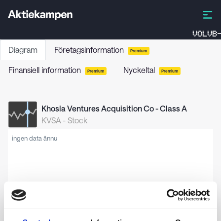
VOLVB-
Diagram
Företagsinformation
Premium
Finansiell information
Nyckeltal
Premium
Premium
Khosla Ventures Acquisition Co - Class A
KVSA
-
Stock
ingen data ännu