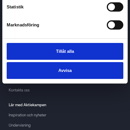
Statistik
Marknadsföring
Aktiekampen
Om
Aktiekampen
Integritetspolicy
Tillåt alla
About cookies
Villkor
Avvisa
GDPR
Kontakta oss
Lär med
Aktiekampen
Inspiration och nyheter
Undervisning