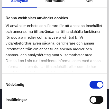
Samtycke
Information
Om
Denna webbplats använder cookies
Vi använder enhetsidentifierare för att anpassa innehållet
och annonserna till användarna, tillhandahålla funktioner
för sociala medier och analysera vår trafik. Vi
vidarebefordrar även sådana identifierare och annan
24t
7d
1m
3m
1å
5å
information från din enhet till de sociala medier och
annons- och analysföretag som vi samarbetar med.
Dessa kan i sin tur kombinera informationen med annan
Köp / Sälj
information som du har tillhandahållit eller som de har
samlat in när du har använt deras tjänster.
Samtyckesval
Nödvändig
Inställningar