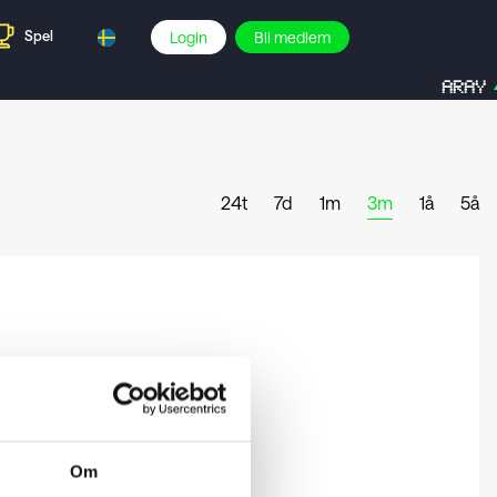
Spel
Login
Bli medlem
ARAY
24t
7d
1m
3m
1å
5å
Om