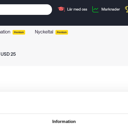
Lär med oss
Marknader
mation
Nyckeltal
Premium
Premium
 USD 25
Information