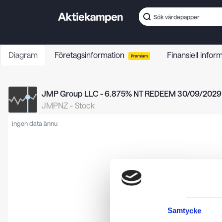
Diagram
Företagsinformation
Finansiell infor
Premium
JMP Group LLC - 6.875% NT REDEEM 30/09/2029
JMPNZ
-
Stock
ingen data ännu
Samtycke