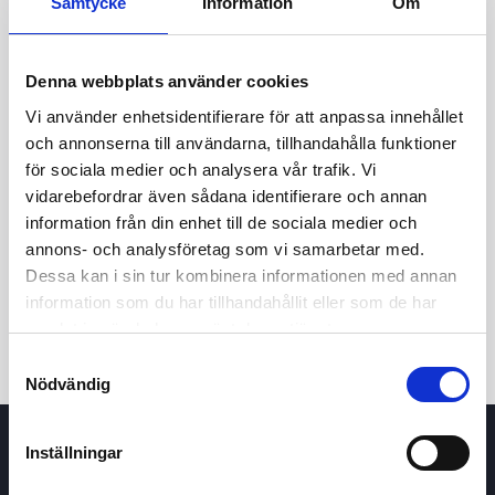
Samtycke
Information
Om
Denna webbplats använder cookies
Vi använder enhetsidentifierare för att anpassa innehållet
och annonserna till användarna, tillhandahålla funktioner
för sociala medier och analysera vår trafik. Vi
vidarebefordrar även sådana identifierare och annan
24t
7d
1m
3m
1å
5å
information från din enhet till de sociala medier och
annons- och analysföretag som vi samarbetar med.
Dessa kan i sin tur kombinera informationen med annan
Köp / Sälj
information som du har tillhandahållit eller som de har
samlat in när du har använt deras tjänster.
Samtyckesval
Nödvändig
Inställningar