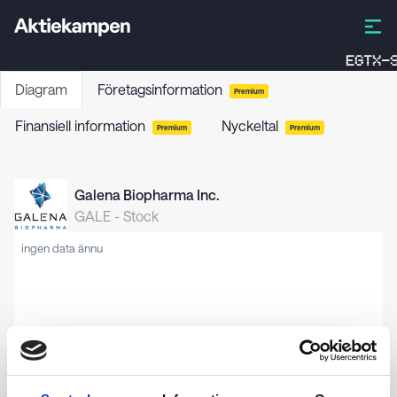
EGTX-S
Diagram
Företagsinformation
Premium
Finansiell information
Nyckeltal
Premium
Premium
Galena Biopharma Inc.
GALE
-
Stock
ingen data ännu