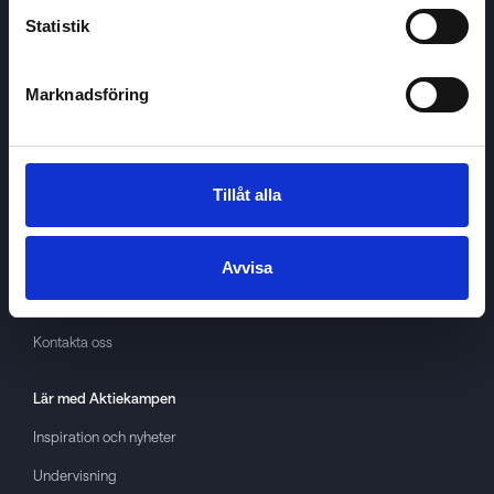
Statistik
Marknadsföring
Aktiekampen
Om
Aktiekampen
Integritetspolicy
Tillåt alla
About cookies
Villkor
Avvisa
GDPR
Kontakta oss
Lär med
Aktiekampen
Inspiration och nyheter
Undervisning