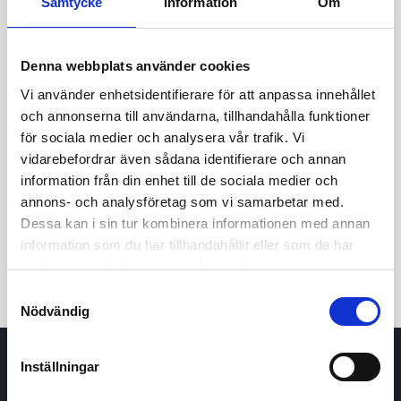
Samtycke
Information
Om
Denna webbplats använder cookies
Vi använder enhetsidentifierare för att anpassa innehållet
och annonserna till användarna, tillhandahålla funktioner
för sociala medier och analysera vår trafik. Vi
vidarebefordrar även sådana identifierare och annan
24t
7d
1m
3m
1å
5å
information från din enhet till de sociala medier och
annons- och analysföretag som vi samarbetar med.
Dessa kan i sin tur kombinera informationen med annan
Köp / Sälj
information som du har tillhandahållit eller som de har
samlat in när du har använt deras tjänster.
Samtyckesval
Nödvändig
Inställningar