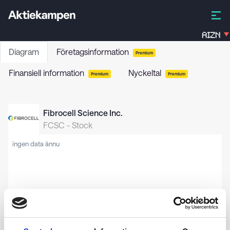
AIZN
Diagram
Företagsinformation
Premium
Finansiell information
Nyckeltal
Premium
Premium
Fibrocell Science Inc.
FCSC
-
Stock
ingen data ännu