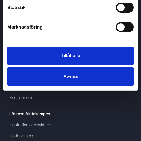
Statistik
Marknadsföring
Aktiekampen
Om
Aktiekampen
Integritetspolicy
Tillåt alla
About cookies
Villkor
Avvisa
GDPR
Kontakta oss
Lär med
Aktiekampen
Inspiration och nyheter
Undervisning