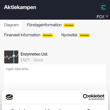
FCX
Diagram
Företagsinformation
Premium
Finansiell information
Nyckeltal
Premium
Premium
Enzymotec Ltd.
ENZY
-
Stock
ingen data ännu