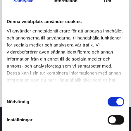
Samtycke
Information
Om
Denna webbplats använder cookies
Vi använder enhetsidentifierare för att anpassa innehållet
och annonserna till användarna, tillhandahålla funktioner
för sociala medier och analysera vår trafik. Vi
vidarebefordrar även sådana identifierare och annan
24t
7d
1m
3m
1å
5å
information från din enhet till de sociala medier och
annons- och analysföretag som vi samarbetar med.
Dessa kan i sin tur kombinera informationen med annan
Köp / Sälj
information som du har tillhandahållit eller som de har
samlat in när du har använt deras tjänster.
Samtyckesval
Nödvändig
Inställningar