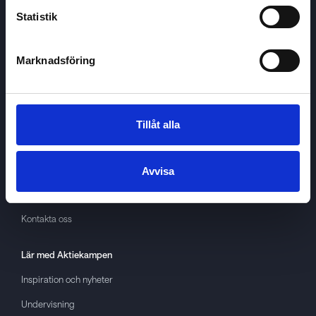
Statistik
Marknadsföring
Aktiekampen
Om
Aktiekampen
Integritetspolicy
Tillåt alla
About cookies
Villkor
Avvisa
GDPR
Kontakta oss
Lär med
Aktiekampen
Inspiration och nyheter
Undervisning