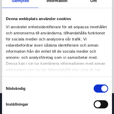
Samtycke
Information
Om
3,50
Denna webbplats använder cookies
3,25
Vi använder enhetsidentifierare för att anpassa innehållet
och annonserna till användarna, tillhandahålla funktioner
3,00
för sociala medier och analysera vår trafik. Vi
8 maj 2026
24 juni 2026
7 augusti 2026
vidarebefordrar även sådana identifierare och annan
24t
7d
1m
3m
1å
5å
information från din enhet till de sociala medier och
annons- och analysföretag som vi samarbetar med.
Dessa kan i sin tur kombinera informationen med annan
Köp / Sälj
information som du har tillhandahållit eller som de har
samlat in när du har använt deras tjänster.
Samtyckesval
Nödvändig
Inställningar