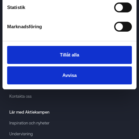
Statistik
Marknadsföring
Aktiekampen
Om
Aktiekampen
Integritetspolicy
Tillåt alla
About cookies
Villkor
Avvisa
GDPR
Kontakta oss
Lär med
Aktiekampen
Inspiration och nyheter
Undervisning