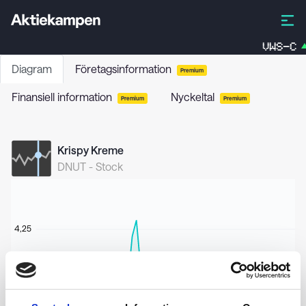
VWS-C
Diagram
Företagsinformation
Premium
Finansiell information
Nyckeltal
Premium
Premium
Krispy Kreme
DNUT
-
Stock
4,25
4,00
3,75