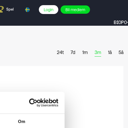
Spel
Login
Bli medlem
BIOPO-
24t
7d
1m
3m
1å
5å
Om