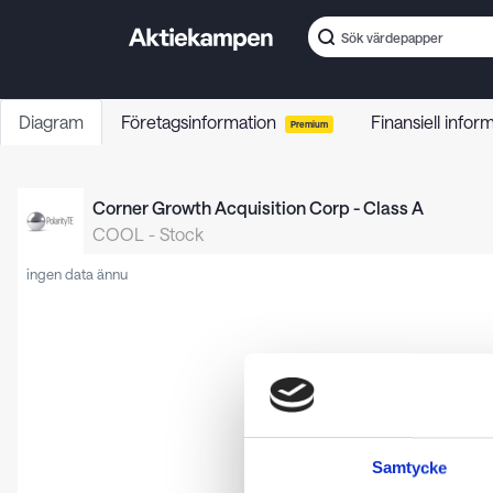
Diagram
Företagsinformation
Finansiell infor
Premium
Corner Growth Acquisition Corp - Class A
COOL
-
Stock
ingen data ännu
Samtycke