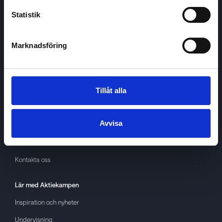
Statistik
Marknadsföring
Aktiekampen
Om
Aktiekampen
Integritetspolicy
Tillåt alla
About cookies
Avvisa
Villkor
GDPR
Kontakta oss
Lär med
Aktiekampen
Inspiration och nyheter
Undervisning