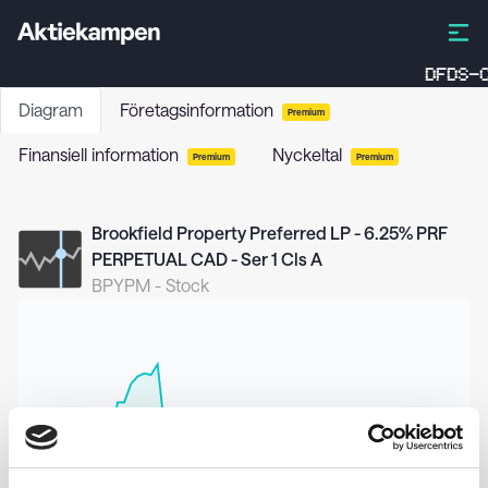
DFDS-C
Diagram
Företagsinformation
Premium
Finansiell information
Nyckeltal
Premium
Premium
Brookfield Property Preferred LP - 6.25% PRF
PERPETUAL CAD - Ser 1 Cls A
BPYPM
-
Stock
17,00