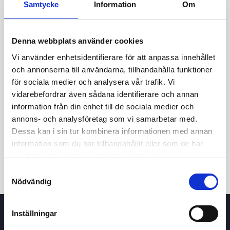
Samtycke
Information
Om
16,50
Denna webbplats använder cookies
16,00
Vi använder enhetsidentifierare för att anpassa innehållet
och annonserna till användarna, tillhandahålla funktioner
15,50
för sociala medier och analysera vår trafik. Vi
7 maj 2026
23 juni 2026
6 augusti 2026
vidarebefordrar även sådana identifierare och annan
information från din enhet till de sociala medier och
24t
7d
1m
3m
1å
5å
annons- och analysföretag som vi samarbetar med.
Dessa kan i sin tur kombinera informationen med annan
Köp / Sälj
information som du har tillhandahållit eller som de har
samlat in när du har använt deras tjänster.
Samtyckesval
Nödvändig
Inställningar