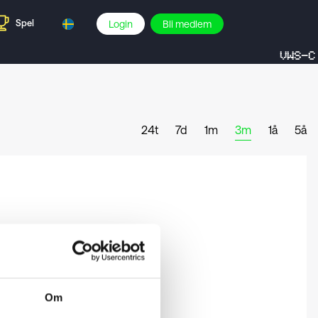
Spel
Login
Bli medlem
VWS-C
24t
7d
1m
3m
1å
5å
Om