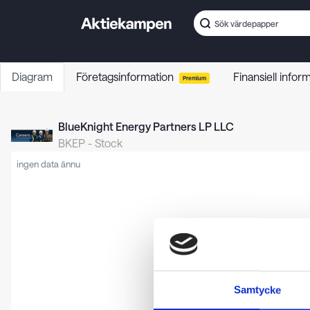
Diagram
Företagsinformation
Finansiell infor
Premium
BlueKnight Energy Partners LP LLC
BKEP
-
Stock
ingen data ännu
Samtycke