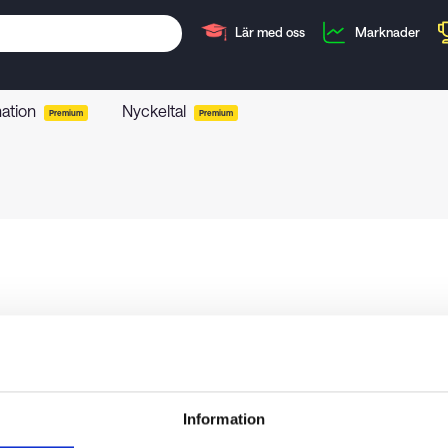
Lär med oss
Marknader
mation
Nyckeltal
Premium
Premium
Information