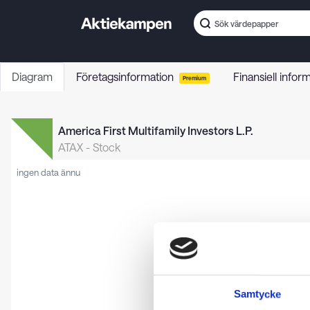
Diagram
Företagsinformation
Finansiell infor
Premium
America First Multifamily Investors L.P.
ATAX
-
Stock
ingen data ännu
Samtycke