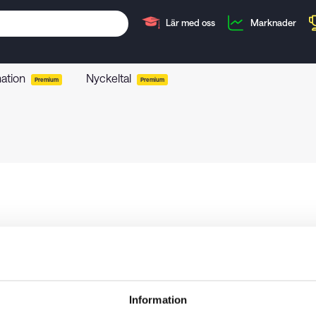
Lär med oss
Marknader
mation
Nyckeltal
Premium
Premium
Information