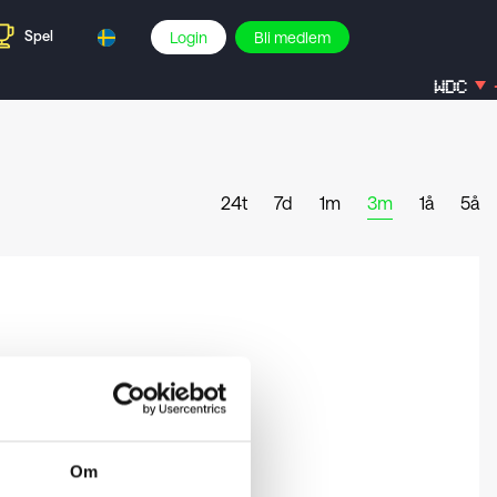
Spel
Login
Bli medlem
WDC
-
24t
7d
1m
3m
1å
5å
Om