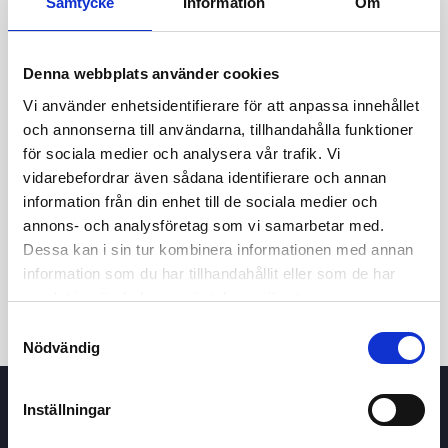
Samtycke
Information
Om
Denna webbplats använder cookies
Vi använder enhetsidentifierare för att anpassa innehållet
och annonserna till användarna, tillhandahålla funktioner
för sociala medier och analysera vår trafik. Vi
vidarebefordrar även sådana identifierare och annan
24t
7d
1m
3m
1å
5å
information från din enhet till de sociala medier och
annons- och analysföretag som vi samarbetar med.
Dessa kan i sin tur kombinera informationen med annan
Köp / Sälj
information som du har tillhandahållit eller som de har
samlat in när du har använt deras tjänster.
Samtyckesval
Nödvändig
Inställningar