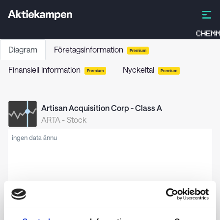
CHEMM
Diagram
Företagsinformation
Premium
Finansiell information
Nyckeltal
Premium
Premium
Artisan Acquisition Corp - Class A
ARTA
-
Stock
ingen data ännu