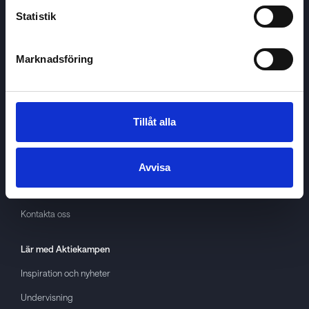
Statistik
Marknadsföring
Aktiekampen
Om
Aktiekampen
Integritetspolicy
Tillåt alla
About cookies
Villkor
Avvisa
GDPR
Kontakta oss
Lär med
Aktiekampen
Inspiration och nyheter
Undervisning