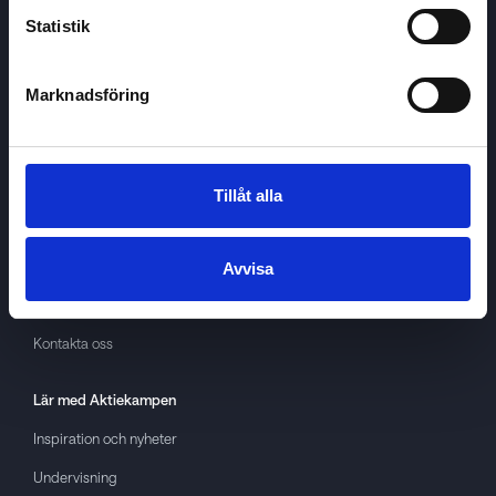
Statistik
Marknadsföring
Aktiekampen
Om
Aktiekampen
Integritetspolicy
Tillåt alla
About cookies
Villkor
Avvisa
GDPR
Kontakta oss
Lär med
Aktiekampen
Inspiration och nyheter
Undervisning