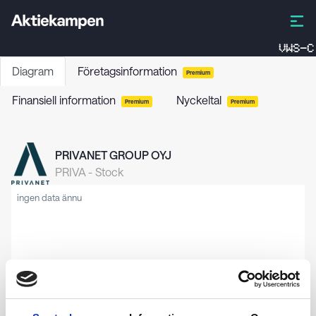
VWS-C
Diagram
Företagsinformation
Premium
Finansiell information
Nyckeltal
Premium
Premium
PRIVANET GROUP OYJ
PRIVA
-
Stock
ingen data ännu