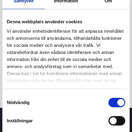
Samtycke
Information
Om
Denna webbplats använder cookies
Vi använder enhetsidentifierare för att anpassa innehållet
och annonserna till användarna, tillhandahålla funktioner
för sociala medier och analysera vår trafik. Vi
vidarebefordrar även sådana identifierare och annan
24t
7d
1m
3m
1å
5å
information från din enhet till de sociala medier och
annons- och analysföretag som vi samarbetar med.
Dessa kan i sin tur kombinera informationen med annan
Köp / Sälj
information som du har tillhandahållit eller som de har
samlat in när du har använt deras tjänster.
Samtyckesval
Nödvändig
Inställningar