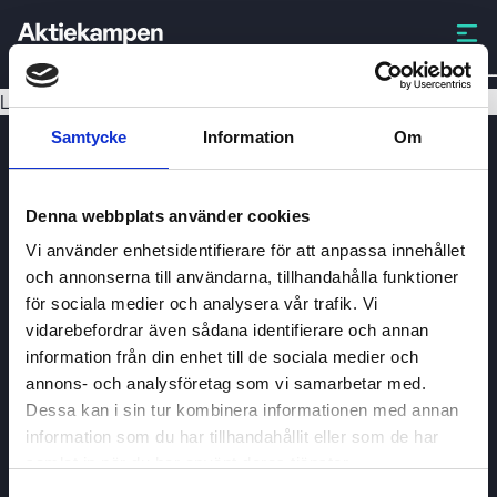
NSISB-
Laddar data...
Samtycke
Information
Om
Denna webbplats använder cookies
Vi använder enhetsidentifierare för att anpassa innehållet
och annonserna till användarna, tillhandahålla funktioner
för sociala medier och analysera vår trafik. Vi
Aktiekampen
vidarebefordrar även sådana identifierare och annan
Om
Aktiekampen
information från din enhet till de sociala medier och
annons- och analysföretag som vi samarbetar med.
Integritetspolicy
Dessa kan i sin tur kombinera informationen med annan
About cookies
information som du har tillhandahållit eller som de har
samlat in när du har använt deras tjänster.
Villkor