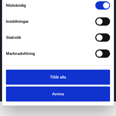
Samtyckesval
GDPR
Nödvändig
Kontakta oss
Inställningar
Lär med
Aktiekampen
Inspiration och nyheter
Statistik
Undervisning
Marknadsföring
Priser & paket
Undervisning
Stora spel (+100)
Tillåt alla
För företag
Privat / Enskilt köp
Avvisa