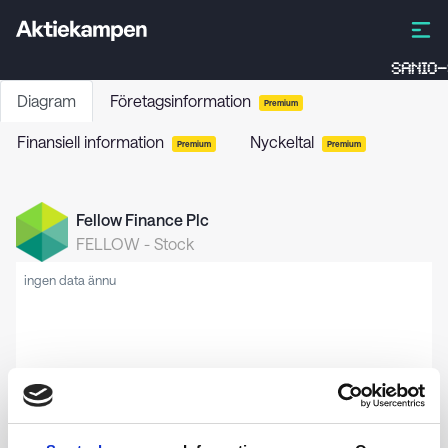
SANIO-
Diagram
Företagsinformation
Premium
Finansiell information
Nyckeltal
Premium
Premium
Fellow Finance Plc
FELLOW
-
Stock
ingen data ännu