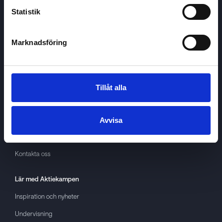
Statistik
Marknadsföring
Aktiekampen
Om
Aktiekampen
Integritetspolicy
Tillåt alla
About cookies
Villkor
Avvisa
GDPR
Kontakta oss
Lär med
Aktiekampen
Inspiration och nyheter
Undervisning