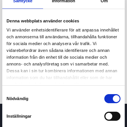
Samtycke
Information
Om
Denna webbplats använder cookies
Vi använder enhetsidentifierare för att anpassa innehållet
och annonserna till användarna, tillhandahålla funktioner
för sociala medier och analysera vår trafik. Vi
vidarebefordrar även sådana identifierare och annan
24t
7d
1m
3m
1å
5å
information från din enhet till de sociala medier och
annons- och analysföretag som vi samarbetar med.
Dessa kan i sin tur kombinera informationen med annan
Köp / Sälj
information som du har tillhandahållit eller som de har
samlat in när du har använt deras tjänster.
Samtyckesval
Nödvändig
Inställningar