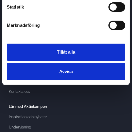
Statistik
Marknadsföring
Aktiekampen
Om
Aktiekampen
Integritetspolicy
Tillåt alla
About cookies
Villkor
Avvisa
GDPR
Kontakta oss
Lär med
Aktiekampen
Inspiration och nyheter
Undervisning