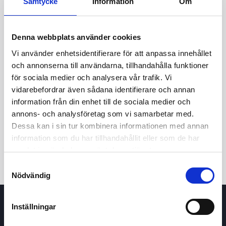
Samtycke
Information
Om
Denna webbplats använder cookies
Vi använder enhetsidentifierare för att anpassa innehållet
och annonserna till användarna, tillhandahålla funktioner
för sociala medier och analysera vår trafik. Vi
vidarebefordrar även sådana identifierare och annan
24t
7d
1m
3m
1å
5å
information från din enhet till de sociala medier och
annons- och analysföretag som vi samarbetar med.
Dessa kan i sin tur kombinera informationen med annan
Köp / Sälj
information som du har tillhandahållit eller som de har
samlat in när du har använt deras tjänster.
Samtyckesval
Nödvändig
Inställningar