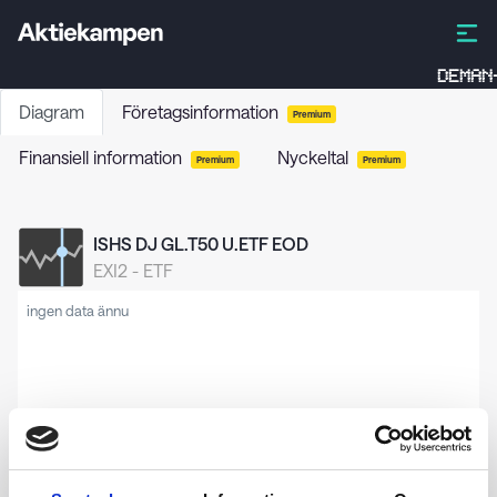
DEMAN
Diagram
Företagsinformation
Premium
Finansiell information
Nyckeltal
Premium
Premium
ISHS DJ GL.T50 U.ETF EOD
EXI2
-
ETF
ingen data ännu