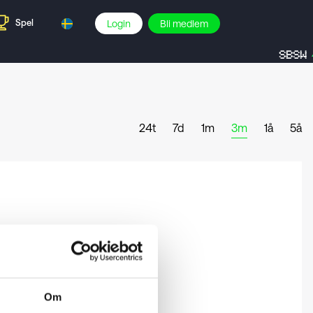
Spel
Login
Bli medlem
SBSW
24t
7d
1m
3m
1å
5å
Om