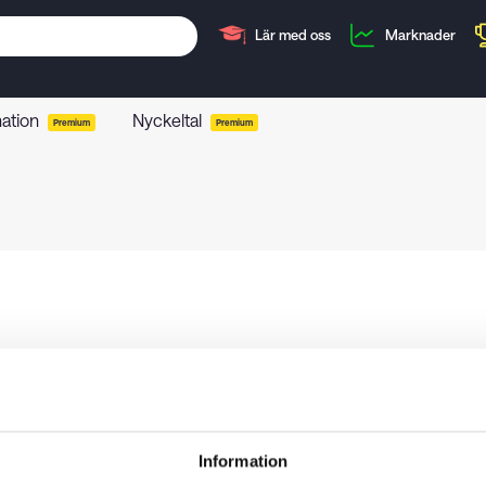
Lär med oss
Marknader
mation
Nyckeltal
Premium
Premium
Information