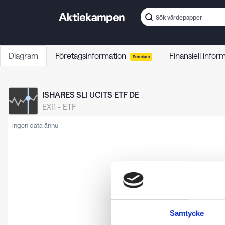
Diagram
Företagsinformation
Finansiell infor
Premium
ISHARES SLI UCITS ETF DE
EXI1
-
ETF
ingen data ännu
Samtycke