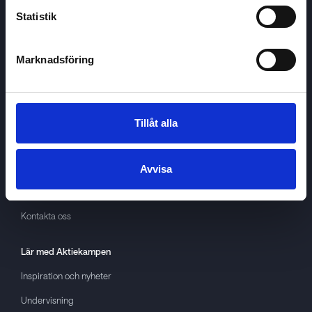
Statistik
Marknadsföring
Aktiekampen
Om
Aktiekampen
Integritetspolicy
Tillåt alla
About cookies
Villkor
Avvisa
GDPR
Kontakta oss
Lär med
Aktiekampen
Inspiration och nyheter
Undervisning