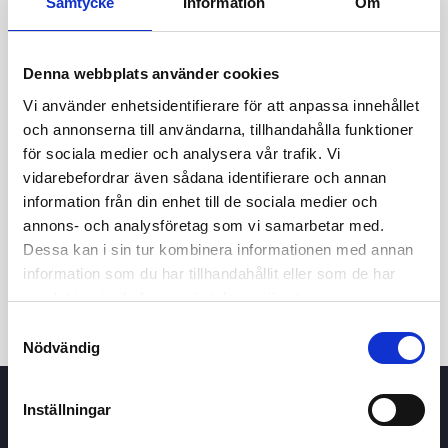
Samtycke
Information
Om
Denna webbplats använder cookies
Vi använder enhetsidentifierare för att anpassa innehållet
och annonserna till användarna, tillhandahålla funktioner
för sociala medier och analysera vår trafik. Vi
vidarebefordrar även sådana identifierare och annan
24t
7d
1m
3m
1å
5å
information från din enhet till de sociala medier och
annons- och analysföretag som vi samarbetar med.
Dessa kan i sin tur kombinera informationen med annan
Köp / Sälj
information som du har tillhandahållit eller som de har
samlat in när du har använt deras tjänster.
Samtyckesval
Nödvändig
Inställningar