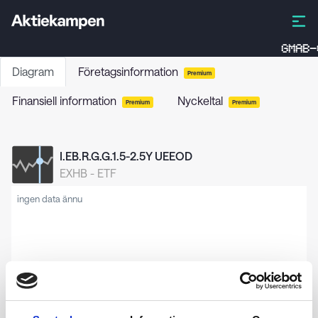
GMAB-
Diagram
Företagsinformation
Premium
Finansiell information
Nyckeltal
Premium
Premium
I.EB.R.G.G.1.5-2.5Y UEEOD
EXHB
-
ETF
ingen data ännu