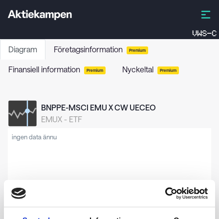
VWS-C
Diagram
Företagsinformation
Premium
Finansiell information
Nyckeltal
Premium
Premium
BNPPE-MSCI EMU X CW UECEO
EMUX
-
ETF
ingen data ännu