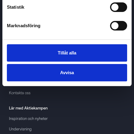
Statistik
Marknadsföring
Aktiekampen
Om
Aktiekampen
Integritetspolicy
Tillåt alla
About cookies
Villkor
Avvisa
GDPR
Kontakta oss
Lär med
Aktiekampen
Inspiration och nyheter
Undervisning