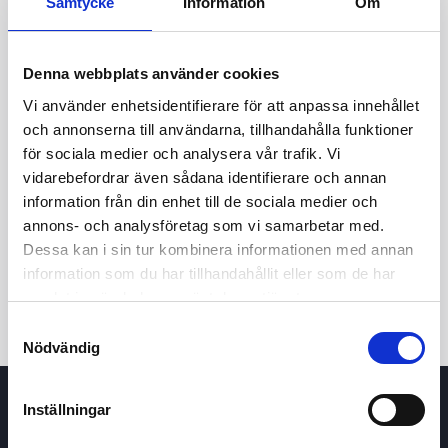
Samtycke
Information
Om
Denna webbplats använder cookies
Vi använder enhetsidentifierare för att anpassa innehållet
och annonserna till användarna, tillhandahålla funktioner
för sociala medier och analysera vår trafik. Vi
vidarebefordrar även sådana identifierare och annan
24t
7d
1m
3m
1å
5å
information från din enhet till de sociala medier och
annons- och analysföretag som vi samarbetar med.
Dessa kan i sin tur kombinera informationen med annan
Köp / Sälj
information som du har tillhandahållit eller som de har
samlat in när du har använt deras tjänster.
Samtyckesval
Nödvändig
Inställningar