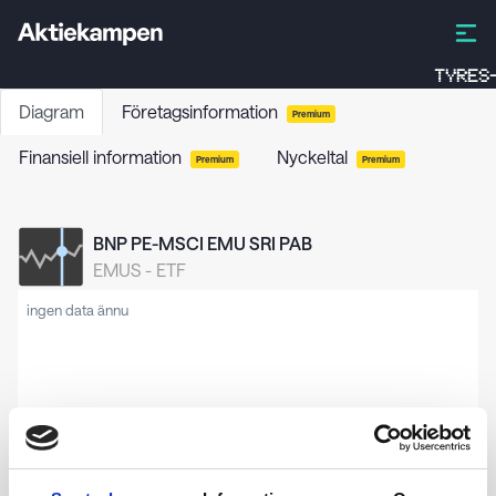
TYRES-
Diagram
Företagsinformation
Premium
Finansiell information
Nyckeltal
Premium
Premium
BNP PE-MSCI EMU SRI PAB
EMUS
-
ETF
ingen data ännu