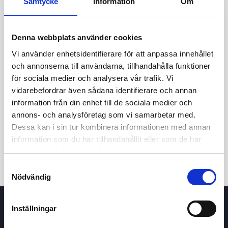
Samtycke
Information
Om
Denna webbplats använder cookies
Vi använder enhetsidentifierare för att anpassa innehållet
och annonserna till användarna, tillhandahålla funktioner
för sociala medier och analysera vår trafik. Vi
vidarebefordrar även sådana identifierare och annan
24t
7d
1m
3m
1å
5å
information från din enhet till de sociala medier och
annons- och analysföretag som vi samarbetar med.
Dessa kan i sin tur kombinera informationen med annan
Köp / Sälj
information som du har tillhandahållit eller som de har
samlat in när du har använt deras tjänster.
Samtyckesval
Nödvändig
Inställningar