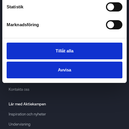
Statistik
Marknadsföring
Aktiekampen
Om
Aktiekampen
Integritetspolicy
Tillåt alla
About cookies
Villkor
Avvisa
GDPR
Kontakta oss
Lär med
Aktiekampen
Inspiration och nyheter
Undervisning