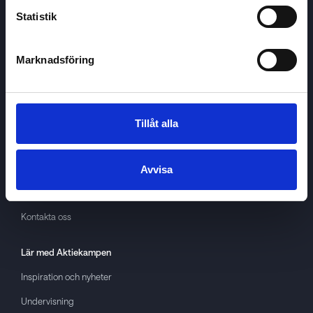
Statistik
Marknadsföring
Aktiekampen
Om
Aktiekampen
Integritetspolicy
Tillåt alla
About cookies
Villkor
Avvisa
GDPR
Kontakta oss
Lär med
Aktiekampen
Inspiration och nyheter
Undervisning