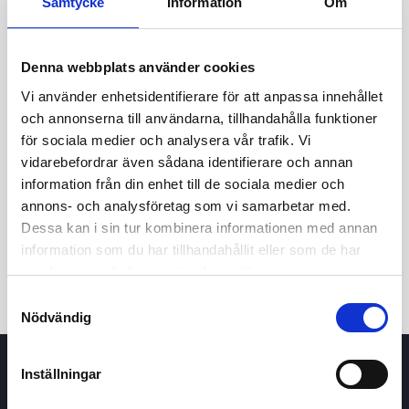
Samtycke
Information
Om
Denna webbplats använder cookies
Vi använder enhetsidentifierare för att anpassa innehållet
och annonserna till användarna, tillhandahålla funktioner
för sociala medier och analysera vår trafik. Vi
vidarebefordrar även sådana identifierare och annan
24t
7d
1m
3m
1å
5å
information från din enhet till de sociala medier och
annons- och analysföretag som vi samarbetar med.
Dessa kan i sin tur kombinera informationen med annan
Köp / Sälj
information som du har tillhandahållit eller som de har
samlat in när du har använt deras tjänster.
Samtyckesval
Nödvändig
Inställningar