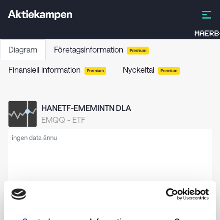
MAERB
Diagram
Företagsinformation
Premium
Finansiell information
Nyckeltal
Premium
Premium
HANETF-EMEMINTN DLA
EMQQ
-
ETF
ingen data ännu