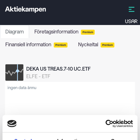
USAR
Diagram
Företagsinformation
Premium
Finansiell information
Nyckeltal
Premium
Premium
DEKA US TREAS.7-10 UC.ETF
ELFE
-
ETF
ingen data ännu