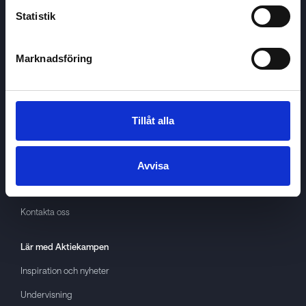
Statistik
Marknadsföring
Aktiekampen
Om
Aktiekampen
Integritetspolicy
Tillåt alla
About cookies
Villkor
Avvisa
GDPR
Kontakta oss
Lär med
Aktiekampen
Inspiration och nyheter
Undervisning