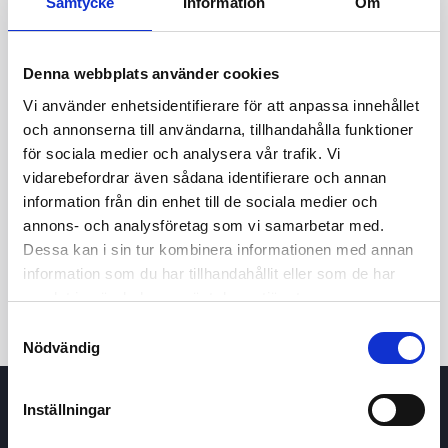
Samtycke
Information
Om
Denna webbplats använder cookies
Vi använder enhetsidentifierare för att anpassa innehållet
och annonserna till användarna, tillhandahålla funktioner
för sociala medier och analysera vår trafik. Vi
vidarebefordrar även sådana identifierare och annan
24t
7d
1m
3m
1å
5å
information från din enhet till de sociala medier och
annons- och analysföretag som vi samarbetar med.
Dessa kan i sin tur kombinera informationen med annan
Köp / Sälj
information som du har tillhandahållit eller som de har
samlat in när du har använt deras tjänster.
Samtyckesval
Nödvändig
Inställningar