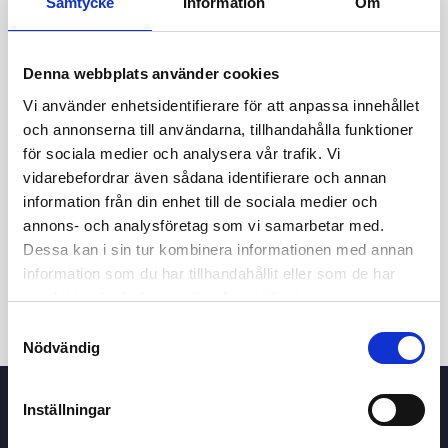
Samtycke
Information
Om
Denna webbplats använder cookies
Vi använder enhetsidentifierare för att anpassa innehållet
och annonserna till användarna, tillhandahålla funktioner
för sociala medier och analysera vår trafik. Vi
vidarebefordrar även sådana identifierare och annan
24t
7d
1m
3m
1å
5å
information från din enhet till de sociala medier och
annons- och analysföretag som vi samarbetar med.
Dessa kan i sin tur kombinera informationen med annan
Köp / Sälj
information som du har tillhandahållit eller som de har
samlat in när du har använt deras tjänster.
Samtyckesval
Nödvändig
Inställningar