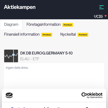
VCIG
Diagram
Företagsinformation
Premium
Finansiell information
Nyckeltal
Premium
Premium
DK DB EUROG.GERMANY 5-10
EL4U
-
ETF
ingen data ännu