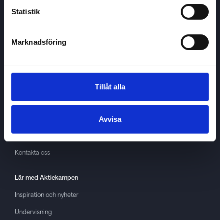
Statistik
Marknadsföring
Aktiekampen
Om
Aktiekampen
Integritetspolicy
Tillåt alla
About cookies
Villkor
Avvisa
GDPR
Kontakta oss
Lär med
Aktiekampen
Inspiration och nyheter
Undervisning