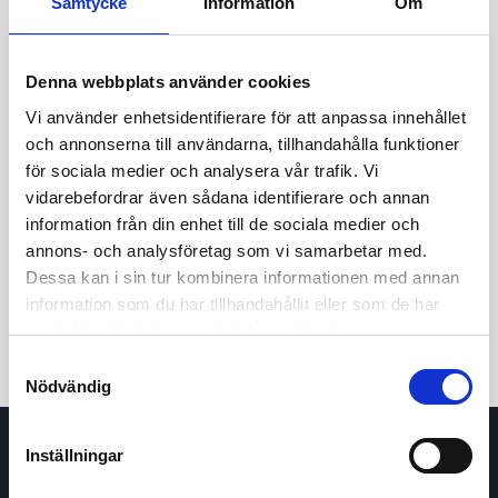
Samtycke
Information
Om
Denna webbplats använder cookies
Vi använder enhetsidentifierare för att anpassa innehållet
och annonserna till användarna, tillhandahålla funktioner
för sociala medier och analysera vår trafik. Vi
vidarebefordrar även sådana identifierare och annan
24t
7d
1m
3m
1å
5å
information från din enhet till de sociala medier och
annons- och analysföretag som vi samarbetar med.
Dessa kan i sin tur kombinera informationen med annan
Köp / Sälj
information som du har tillhandahållit eller som de har
samlat in när du har använt deras tjänster.
Samtyckesval
Nödvändig
Inställningar