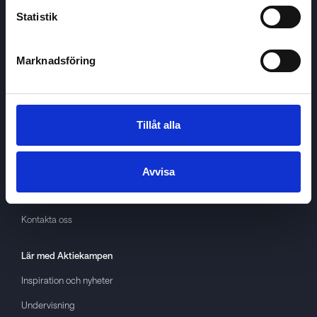
Statistik
Marknadsföring
Aktiekampen
Om
Aktiekampen
Integritetspolicy
Tillåt alla
About cookies
Villkor
Avvisa
GDPR
Kontakta oss
Lär med
Aktiekampen
Inspiration och nyheter
Undervisning