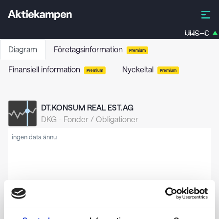
VWS-C
Diagram
Företagsinformation
Premium
Finansiell information
Nyckeltal
Premium
Premium
DT.KONSUM REAL EST.AG
DKG
-
Fonder / Obligationer
ingen data ännu