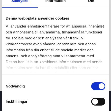
Samtycke
Information
Om
Denna webbplats använder cookies
Vi använder enhetsidentifierare för att anpassa innehållet
och annonserna till användarna, tillhandahålla funktioner
för sociala medier och analysera vår trafik. Vi
vidarebefordrar även sådana identifierare och annan
24t
7d
1m
3m
1å
5å
information från din enhet till de sociala medier och
annons- och analysföretag som vi samarbetar med.
Dessa kan i sin tur kombinera informationen med annan
Köp / Sälj
information som du har tillhandahållit eller som de har
samlat in när du har använt deras tjänster.
Samtyckesval
Nödvändig
Inställningar