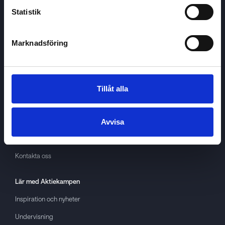
Statistik
Marknadsföring
Aktiekampen
Om
Aktiekampen
Integritetspolicy
Tillåt alla
About cookies
Villkor
Avvisa
GDPR
Kontakta oss
Lär med
Aktiekampen
Inspiration och nyheter
Undervisning