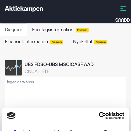
SAABB
Diagram
Företagsinformation
Premium
Finansiell information
Nyckeltal
Premium
Premium
UBS FDSO-UBS MSCICASF AAD
CNUA
-
ETF
ingen data ännu