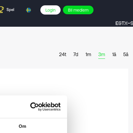
Spel
Login
Bli medlem
EGTX-S
24t
7d
1m
3m
1å
5å
Om