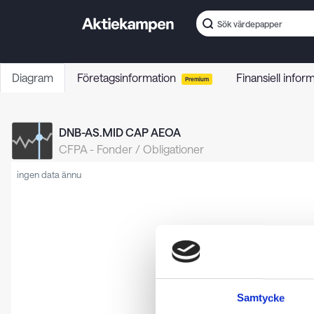
Diagram
Företagsinformation
Finansiell infor
Premium
DNB-AS.MID CAP AEOA
CFPA
-
Fonder / Obligationer
ingen data ännu
Samtycke