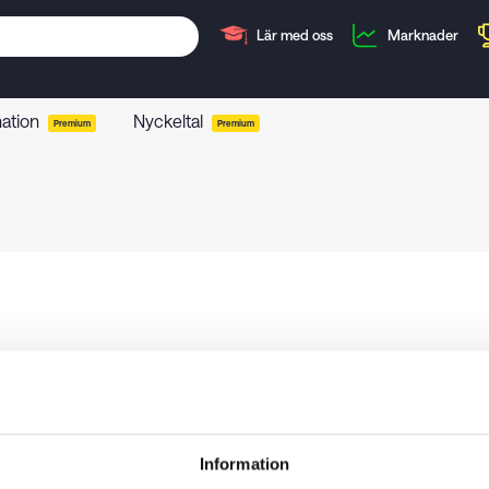
Lär med oss
Marknader
mation
Nyckeltal
Premium
Premium
Information