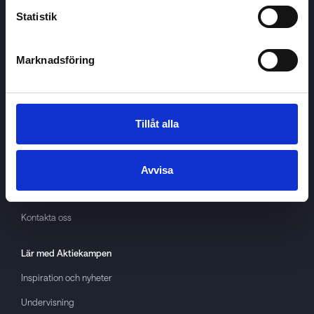
Statistik
Marknadsföring
Aktiekampen
Om
Aktiekampen
Integritetspolicy
Tillåt alla
About cookies
Villkor
Avvisa
GDPR
Kontakta oss
Lär med
Aktiekampen
Inspiration och nyheter
Undervisning