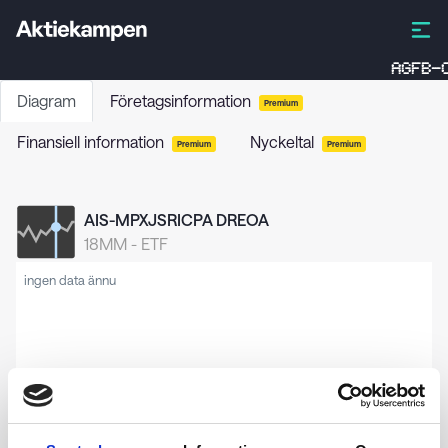
AGFB-C
Diagram
Företagsinformation
Premium
Finansiell information
Nyckeltal
Premium
Premium
AIS-MPXJSRICPA DREOA
18MM
-
ETF
ingen data ännu