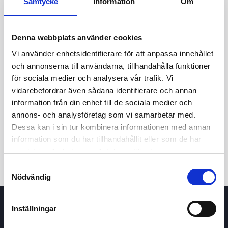
Samtycke
Information
Om
Denna webbplats använder cookies
Vi använder enhetsidentifierare för att anpassa innehållet
och annonserna till användarna, tillhandahålla funktioner
för sociala medier och analysera vår trafik. Vi
vidarebefordrar även sådana identifierare och annan
24t
7d
1m
3m
1å
5å
information från din enhet till de sociala medier och
annons- och analysföretag som vi samarbetar med.
Dessa kan i sin tur kombinera informationen med annan
Köp / Sälj
information som du har tillhandahållit eller som de har
samlat in när du har använt deras tjänster.
Samtyckesval
Nödvändig
Inställningar