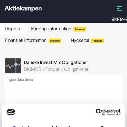
SKFB-S
Diagram
Företagsinformation
Premium
Finansiell information
Nyckeltal
Premium
Premium
Danske Invest Mix Obligationer
DKIMOB
-
Fonder / Obligationer
ingen data ännu