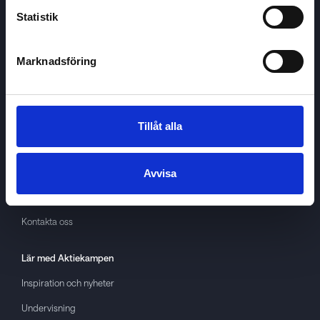
Statistik
Marknadsföring
Aktiekampen
Om
Aktiekampen
Integritetspolicy
Tillåt alla
About cookies
Villkor
Avvisa
GDPR
Kontakta oss
Lär med
Aktiekampen
Inspiration och nyheter
Undervisning