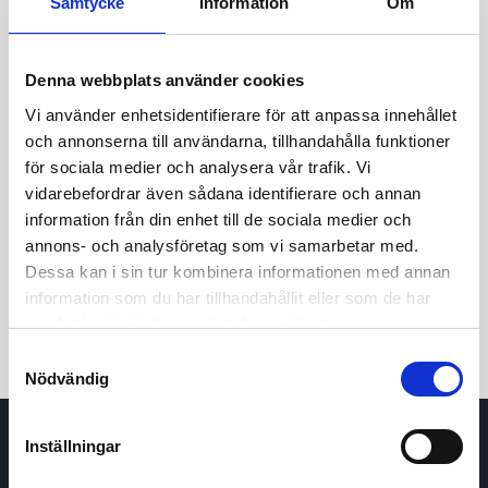
Samtycke
Information
Om
Denna webbplats använder cookies
Vi använder enhetsidentifierare för att anpassa innehållet
och annonserna till användarna, tillhandahålla funktioner
för sociala medier och analysera vår trafik. Vi
vidarebefordrar även sådana identifierare och annan
24t
7d
1m
3m
1å
5å
information från din enhet till de sociala medier och
annons- och analysföretag som vi samarbetar med.
Dessa kan i sin tur kombinera informationen med annan
Köp / Sälj
information som du har tillhandahållit eller som de har
samlat in när du har använt deras tjänster.
Samtyckesval
Nödvändig
Inställningar