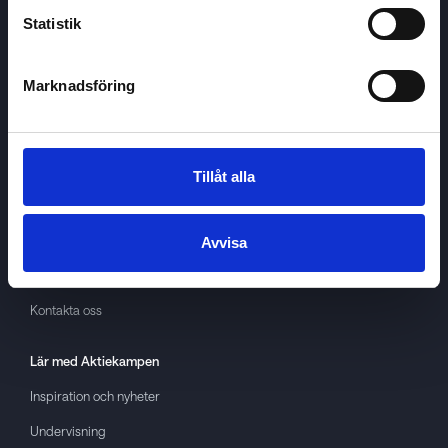
Statistik
Marknadsföring
Aktiekampen
Om
Aktiekampen
Integritetspolicy
Tillåt alla
About cookies
Villkor
Avvisa
GDPR
Kontakta oss
Lär med
Aktiekampen
Inspiration och nyheter
Undervisning