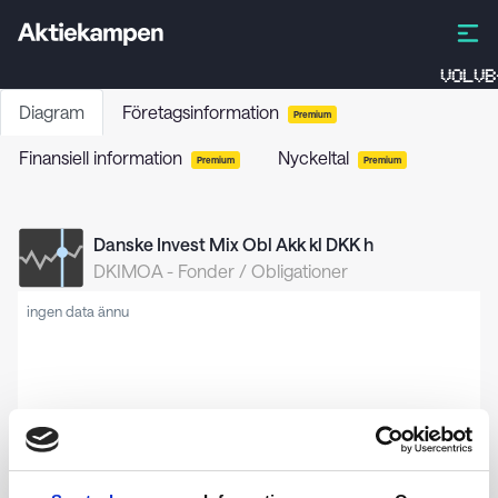
VOLVB
Diagram
Företagsinformation
Premium
Finansiell information
Nyckeltal
Premium
Premium
Danske Invest Mix Obl Akk kl DKK h
DKIMOA
-
Fonder / Obligationer
ingen data ännu