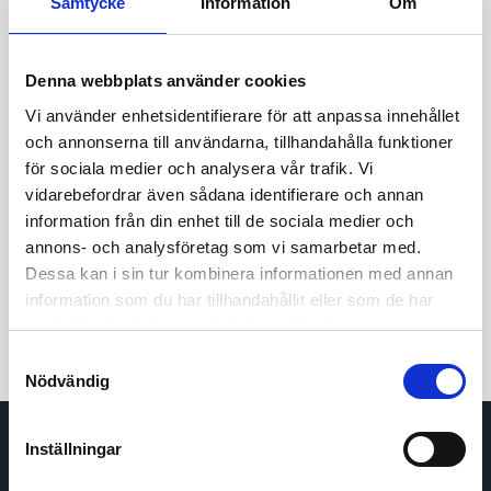
Samtycke
Information
Om
Denna webbplats använder cookies
Vi använder enhetsidentifierare för att anpassa innehållet
och annonserna till användarna, tillhandahålla funktioner
för sociala medier och analysera vår trafik. Vi
vidarebefordrar även sådana identifierare och annan
24t
7d
1m
3m
1å
5å
information från din enhet till de sociala medier och
annons- och analysföretag som vi samarbetar med.
Dessa kan i sin tur kombinera informationen med annan
Köp / Sälj
information som du har tillhandahållit eller som de har
samlat in när du har använt deras tjänster.
Samtyckesval
Nödvändig
Inställningar