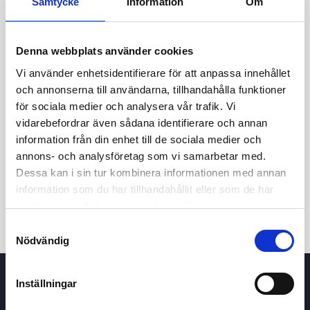
Samtycke
Information
Om
Denna webbplats använder cookies
Vi använder enhetsidentifierare för att anpassa innehållet
och annonserna till användarna, tillhandahålla funktioner
för sociala medier och analysera vår trafik. Vi
vidarebefordrar även sådana identifierare och annan
24t
7d
1m
3m
1å
5å
information från din enhet till de sociala medier och
annons- och analysföretag som vi samarbetar med.
Dessa kan i sin tur kombinera informationen med annan
Köp / Sälj
information som du har tillhandahållit eller som de har
samlat in när du har använt deras tjänster.
Samtyckesval
Nödvändig
Inställningar