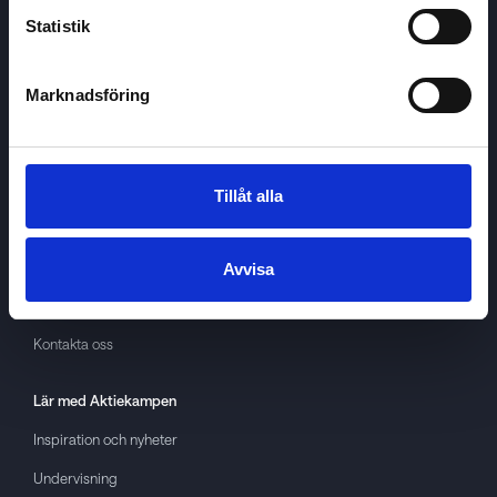
Statistik
Marknadsföring
Aktiekampen
Om
Aktiekampen
Integritetspolicy
Tillåt alla
About cookies
Villkor
Avvisa
GDPR
Kontakta oss
Lär med
Aktiekampen
Inspiration och nyheter
Undervisning