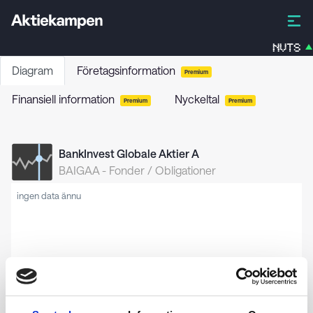
NVTS
Diagram
Företagsinformation
Premium
Finansiell information
Nyckeltal
Premium
Premium
BankInvest Globale Aktier A
BAIGAA
-
Fonder / Obligationer
ingen data ännu