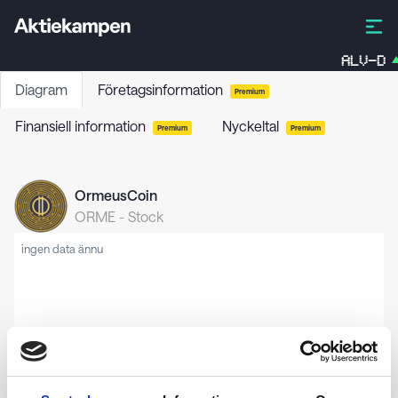
ALV-D
Diagram
Företagsinformation
Premium
Finansiell information
Nyckeltal
Premium
Premium
OrmeusCoin
ORME
-
Stock
ingen data ännu