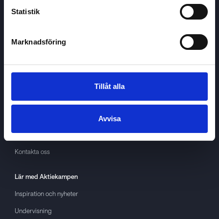
Statistik
Marknadsföring
Aktiekampen
Om
Aktiekampen
Integritetspolicy
Tillåt alla
About cookies
Villkor
Avvisa
GDPR
Kontakta oss
Lär med
Aktiekampen
Inspiration och nyheter
Undervisning