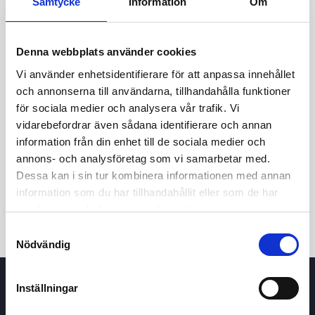
Samtycke
Information
Om
Denna webbplats använder cookies
Vi använder enhetsidentifierare för att anpassa innehållet
och annonserna till användarna, tillhandahålla funktioner
för sociala medier och analysera vår trafik. Vi
vidarebefordrar även sådana identifierare och annan
24t
7d
1m
3m
1å
5å
information från din enhet till de sociala medier och
annons- och analysföretag som vi samarbetar med.
Dessa kan i sin tur kombinera informationen med annan
Köp / Sälj
information som du har tillhandahållit eller som de har
samlat in när du har använt deras tjänster.
Samtyckesval
Nödvändig
Inställningar